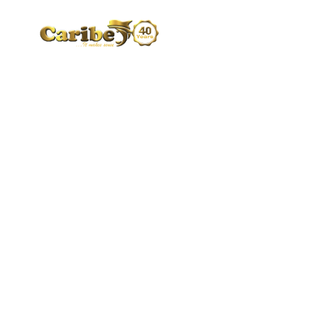
CA
B
D
JO
O
AC
A