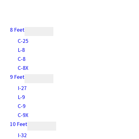
8 Feet
C-25
L-8
C-8
C-8X
9 Feet
I-27
L-9
C-9
C-9X
10 Feet
I-32