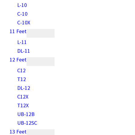
L-10
C-10
C-10X
11 Feet
L-11
DL-11
12 Feet
C12
T12
DL-12
C12X
T12X
UB-12B
UB-12SC
13 Feet