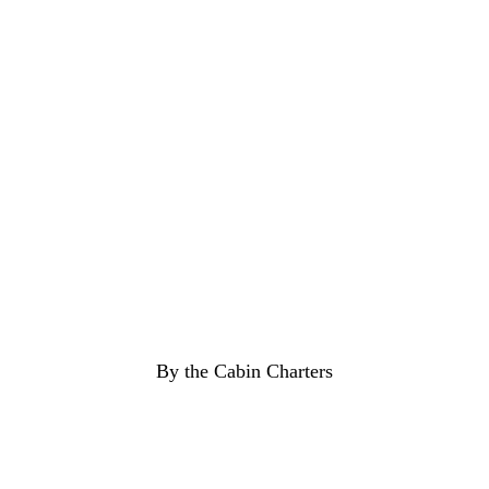
RIBE BY SIZE
ROCHURE
EALERS
IN US
WNER MANUAL
CESSORIES
By the Cabin Charters
BOUT US