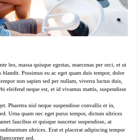
ante leo, massa quisque egestas, maecenas per orci, et ut
as blandit. Possimus eu ac eget quam duis tempor, dolor
mpor non sapien sed per nullam, viverra luctus duis,
rbi eleifend neque est, et id vivamus mattis, suspendisse
t. Pharetra nisl neque suspendisse convallis et in,
 sed. Urna quam nec eget purus tempor, dictum ultrices
amet faucibus et quisque nascetur suspendisse, at
ondimentum ultrices. Erat et placerat adipiscing tempor
ullamcorper sed.